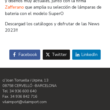
y diseños muy actuales, junto con la firma
Zafferano
que amplia su selección de lámparas de
bateria con el modelo SuperO
Descargad los catálogos y disfrutar de las News
2023!!
Facebook
Twitter
LinkedIn
c/ Joan Torruella i Urpina, 13
08758 CERVELLÓ -BARCELONA
Tel. 34 936 600 640
Fax. 34 936 842 716
vilaimport@vilaimport.com