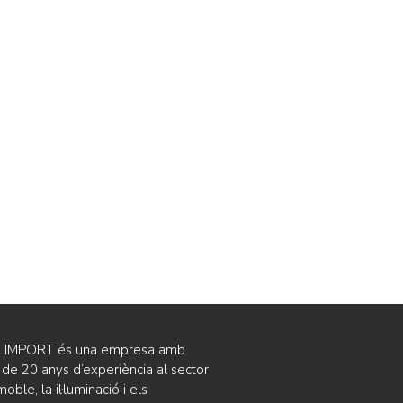
A IMPORT és una empresa amb
de 20 anys d’experiència al sector
oble, la il·luminació i els