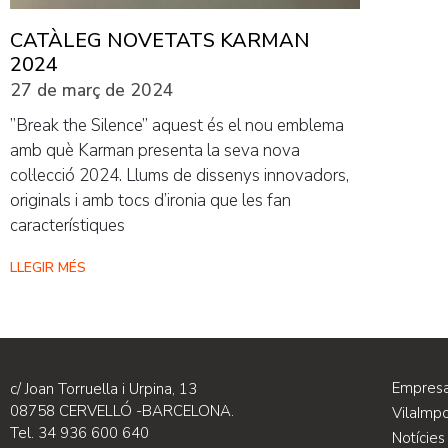
CATÀLEG NOVETATS KARMAN
2024
27 de març de 2024
”Break the Silence” aquest és el nou emblema
amb què Karman presenta la seva nova
col·lecció 2024. Llums de dissenys innovadors,
originals i amb tocs d’ironia que les fan
característiques
LLEGIR MÉS
Empres
c/ Joan Torruella i Urpina, 13
08758 CERVELLÓ -BARCELONA.
VilaImp
Tel. 34 936 600 640
Notícies