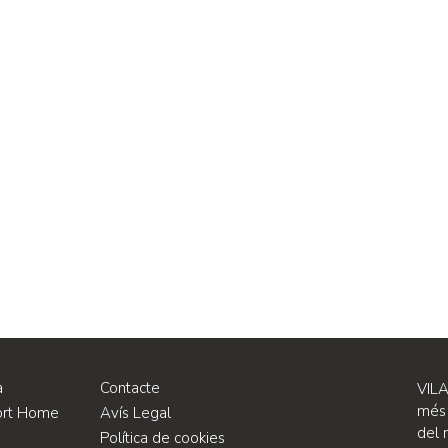
a
Contacte
VIL
més 
ort Home
Avís Legal
del m
Política de cookies