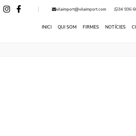
vilaimport@vilaimport.com
34 936 6
INICI
QUI SOM
FIRMES
NOTÍCIES
C