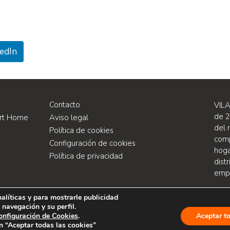
kedIn
Contacto
VILA
de 2
ort Home
Aviso legal
del 
Política de cookies
comp
Configuración de cookies
hoga
Política de privacidad
dist
empr
alíticas y para mostrarle publicidad
 navegación y su perfil.
onfiguración de Cookies
.
Aceptar t
Web developed by PIMEC
n “Aceptar todas las cookies”